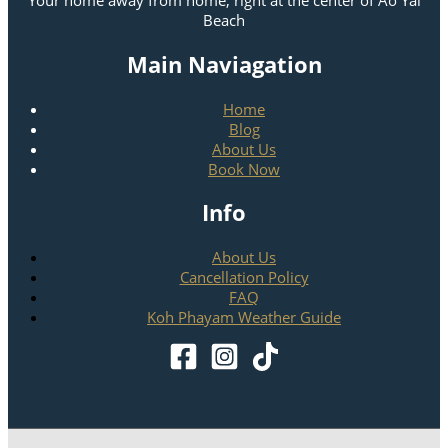
Your home away from home, right at the center of Ao Yai
Beach
Main Naviagation
Home
Blog
About Us
Book Now
Info
About Us
Cancellation Policy
FAQ
Koh Phayam Weather Guide