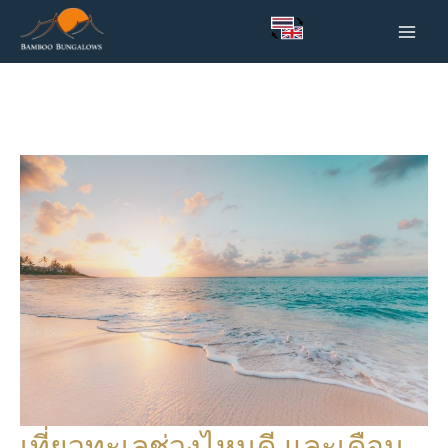
Main
Men
Skip
to
content
เที่ยวทะเลช่วงไหนดี และเดือน
เที่ยว
ทะเล