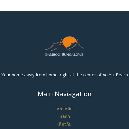
Your home away from home, right at the center of Ao Yai Beach
Main Naviagation
หน้าหลัก
บล็อก
เกี่ยวกับ