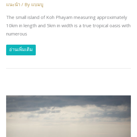
ที่
แนะนำ
/ By
แบมบู
ดี
ที่สุด
The small island of Koh Phayam measuring approximately
10km in length and 5km in width is a true tropical oasis with
numerous
อ่านเพิ่มเติม